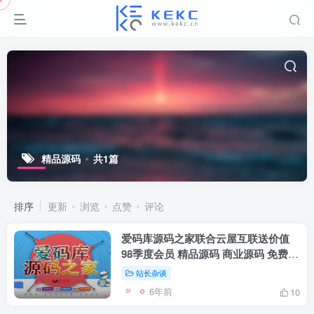
精品源码
共1篇
排序
更新
浏览
点赞
评论
爱码库源码之家联合云屋互联送价值
98季度会员 精品源码 商业源码 免费下
载
站长杂谈
6年前
10