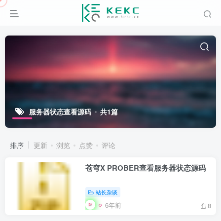
服务器状态查看源码
共1篇
排序
更新
浏览
点赞
评论
苍穹X PROBER查看服务器状态源码
站长杂谈
6年前
8