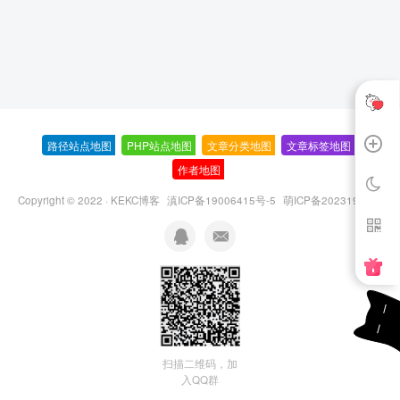
路径站点地图
-
PHP站点地图
-
文章分类地图
-
文章标签地图
-
作者地图
-
Copyright © 2022 ·
KEKC博客
滇ICP备19006415号-5
萌ICP备20231995号
扫描二维码，加
入QQ群