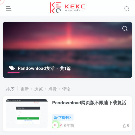
Pandownload复活
共1篇
排序
更新
浏览
点赞
评论
Pandownload网页版不限速下载复活
下载专区
6年前
5