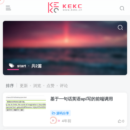
start
共2篇
排序
更新
浏览
点赞
评论
基于一句话英语api写的前端调用
源码分享
4年前
0