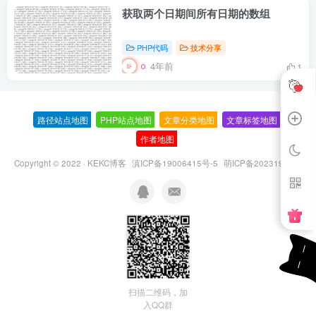
获取两个日期间所有日期的数组
PHP代码
技术分享
4年前
1
路径站点地图
-
PHP站点地图
-
文章分类地图
-
文章标签地图
-
作者地图
-
Copyright © 2022 ·
KEKC博客
滇ICP备19006415号-5
萌ICP备20231995号
扫描二维码，加
入QQ群