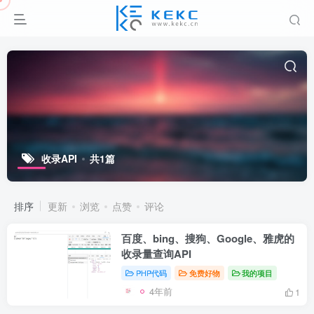
收录API
共1篇
排序
更新
浏览
点赞
评论
百度、bing、搜狗、Google、雅虎的
收录量查询API
PHP代码
免费好物
我的项目
4年前
1