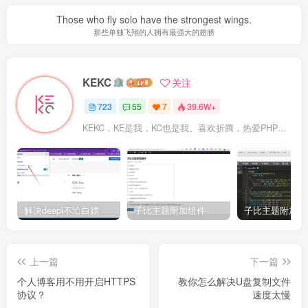
Those who fly solo have the strongest wings.
那些单独飞翔的人拥有最强大的翅膀
KEKC
关注
723
55
7
39.6W+
KEKC，KE是我，KC也是我。喜欢折腾，热爱PHP及WordPress，在学go语言，专注于技术与分享，开发过程序，维护过企业网站。
解决deepl不给白嫖
子比主题附加组件
上一篇
下一篇
个人博客用不用开启HTTPS
教你怎么解决U盘复制文件
协议？
速度太慢