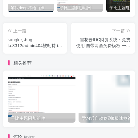
解决deepl不给白嫖
子比主题附加组件
上一篇
下一篇
kangle小bug
雪花云IDC财务系统：免费
ip:3312/admin404被劫持 ip
使用 自带两套免费模板 一套
被用户泛绑定？您们遇到过
免费kangle主机插件 支持一
吗？怎么解决的呢？
对一、星外API接口、轻舟
相关推荐
nokvm、jincloud接口、
kangle主机和CDN接口、宝
塔API虚拟主机对接
子比主题附加组件
学习通自动签
评论
抢沙发