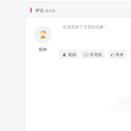
评论
抢沙发
昵称
昵称
常用语
夸夸