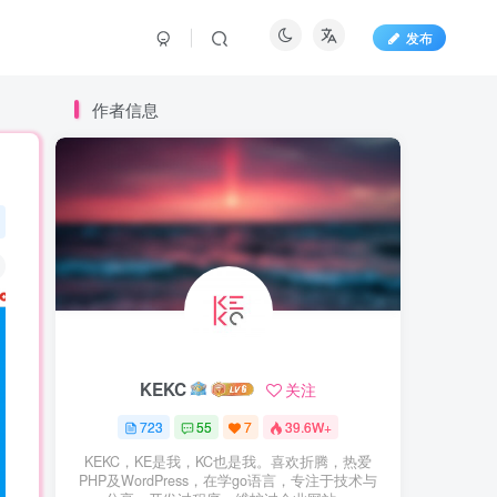
发布
作者信息
KEKC
关注
723
55
7
39.6W+
KEKC，KE是我，KC也是我。喜欢折腾，热爱
PHP及WordPress，在学go语言，专注于技术与