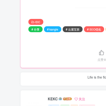
IDC
# 分享
# kangle
# 云屋互联
# SEO优化
点赞
8
Life is the f
KEKC
关注