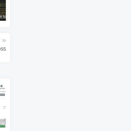
子比主题附加组件重构版插件
收集的15个QQ机器人框架源码
学习通自动签到&极速抢答神器下载
篇
SS
开发框架整理
最新很火的EP分销接口 我整理了几个公益稳定接口！欢迎对接测试！