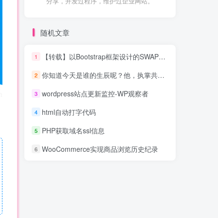
分享，开发过程序，维护过企业网站。
随机文章
【转载】以Bootstrap框架设计的SWAP模板–CleanSWAP
1
你知道今天是谁的生辰呢？他，执掌共和国仅仅20余年，但，就是在这短短20余年时间里,却创造了一系列前无古人、惊天动地的人类奇迹！
2
wordpress站点更新监控-WP观察者
3
html自动打字代码
4
PHP获取域名ssl信息
5
WooCommerce实现商品浏览历史纪录
6