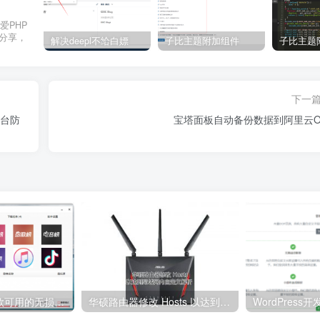
爱PHP
与分享，
解决deepl不给白嫖
子比主题附加组件
下一
后台防
宝塔面板自动备份数据到阿里云O
分享一下最近几款可用的无损音乐下载软件（电脑+手机）
华硕路由器修改 Hosts 以达到局域网内自定义解析
WordPress