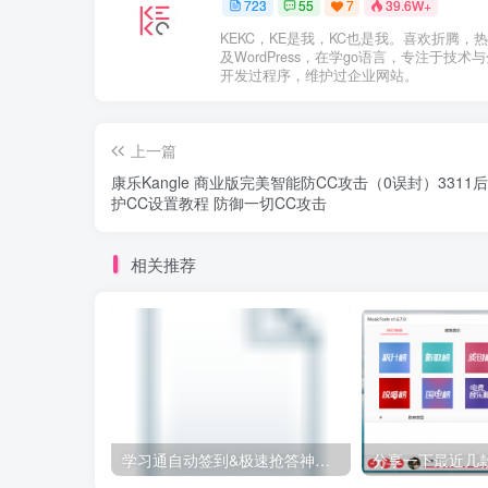
723
55
7
39.6W+
KEKC，KE是我，KC也是我。喜欢折腾，热
及WordPress，在学go语言，专注于技术
开发过程序，维护过企业网站。
上一篇
康乐Kangle 商业版完美智能防CC攻击（0误封）3311
护CC设置教程 防御一切CC攻击
相关推荐
学习通自动签到&极速抢答神器下载