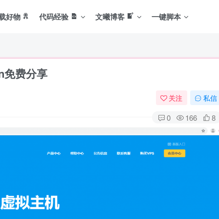
载好物
代码经验
文曦博客
一键脚本
ran免费分享
关注
私信
0
166
8