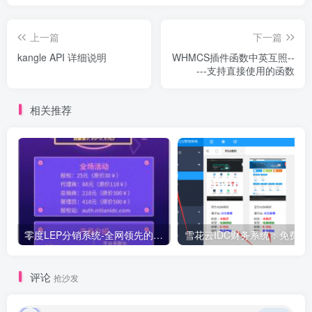
上一篇
下一篇
kangle API 详细说明
WHMCS插件函数中英互照--
---支持直接使用的函数
相关推荐
零度LEP分销系统-全网领先的EP分销系统-1.1版本正式发布
雪花云IDC财务系统：免费使用 自带两套免费模板 一套免费kangle
评论
抢沙发