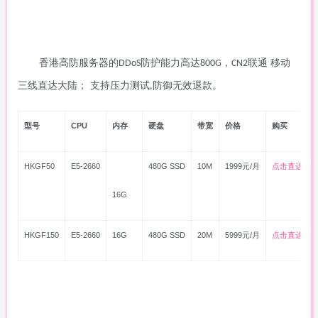
香港高防服务器的
防护能力高达
，
联通 移动
DDoS
800G
CN2
三线直达大陆； 支持压力测试
防御无效退款。
,
型号
CPU
内存
硬盘
带宽
价格
购买
HKGF50
E5-2660
480G SSD
10M
1999元/月
点击直达
16G
HKGF150
E5-2660
16G
480G SSD
20M
5999元/月
点击直达