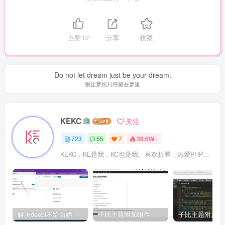
点赞
12
分享
收藏
Do not let dream just be your dream.
别让梦想只停留在梦里
KEKC
关注
723
55
7
39.6W+
KEKC，KE是我，KC也是我。喜欢折腾，热爱PHP及WordPress，在学go语言，专注于技术与分享，开发过程序，维护过企业网站。
解决deepl不给白嫖
子比主题附加组件