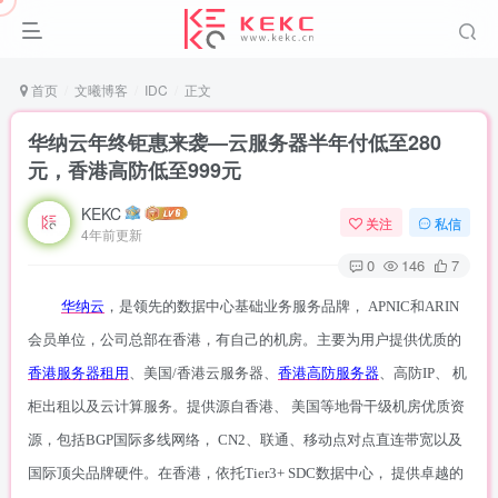
首页
文曦博客
IDC
正文
华纳云年终钜惠来袭—云服务器半年付低至280
元，香港高防低至999元
KEKC
关注
私信
4年前更新
0
146
7
华纳云
，是领先的数据中心基础业务服务品牌，
APNIC和ARIN
会员单位
，公司总部在香港，有自己的机房。
主要
为用户提供优质的
香港服务器租用
、美国
/香港云服务器、
香港高防服务器
、高防
IP、 机
柜出租以及云计算服务。提供源自香港、 美国等地骨干级机房优质资
源，包括BGP国际多线网络， CN2、联通、移动点对点直连带宽以及
国际顶尖品牌硬件。在香港，依托Tier3+ SDC数据中心， 提供卓越的