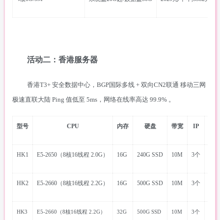
活动二：香港服务器
香港
T3+ 安全数据中心，BGP国际多线 + 双向CN2联通 移动三网
极速直联大陆 Ping 值低至 5ms，网络在线率高达 99.9% 。
型号
CPU
内存
硬盘
带宽
IP
价
HK1
E5-2650（8核16线程 2.0G）
16G
240G SSD
10M
3个
699
HK2
E5-2660（8核16线程 2.2G）
16G
500G SSD
10M
3个
899
HK3
E5-2660（8核16线程 2.2G）
32G
500G SSD
10M
3个
999