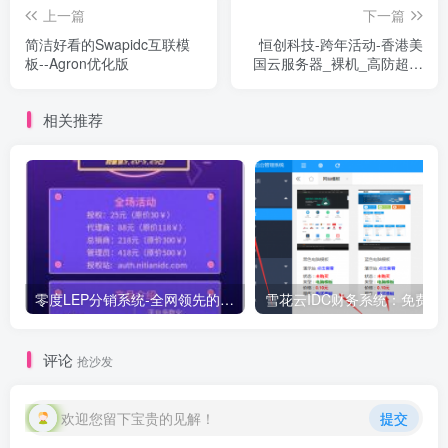
上一篇
下一篇
简洁好看的Swapidc互联模
恒创科技-跨年活动-香港美
板--Agron优化版
国云服务器_裸机_高防超低
2折起（仅需13元月）
相关推荐
零度LEP分销系统-全网领先的EP分销系统-1.1版本正式发布
雪花云IDC财务系统：免费使用 自带两套免费模板 一套免费kangle
评论
抢沙发
欢迎您留下宝贵的见解！
提交