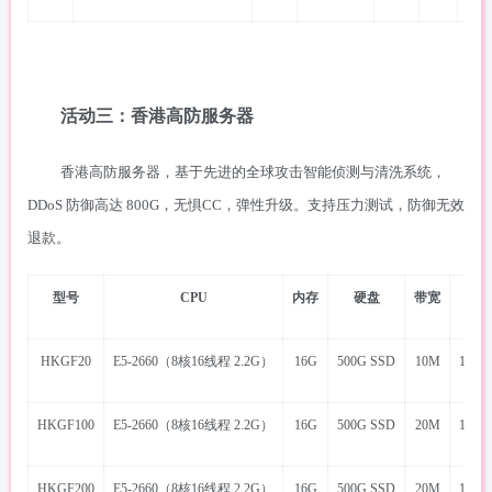
活动三：香港高防服务器
香港高防服务器，基于先进的全球攻击智能侦测与清洗系统，
DDoS 防御高达 800G，无惧CC，弹性升级。支持压力测试，防御无效
退款。
型号
CPU
内存
硬盘
带宽
HKGF20
E5-2660（8核16线程 2.2G）
16G
500G SSD
10M
1管理I
HKGF100
E5-2660（8核16线程 2.2G）
16G
500G SSD
20M
1管理I
HKGF200
E5-2660（8核16线程 2.2G）
16G
500G SSD
20M
1管理I