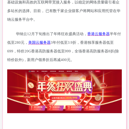
基础设施和高效的互联网带宽接入服务
，
以稳定的网络质量吸引着众
多
站长
的选择
。
目前，
已有数千家企业级客户将网站和应用托管在华
纳云服务平台中。
华纳云
12月下旬推出了年终狂欢盛典活动，
香港云服务器
半年付
低至
280元，
美国云服务器
3年付低至3.9折，香港独享服务器低至
699，特价20G香港高防服务器低至999，全场香港高防服务器8折(除
特价款外)，新用户领券折后再减400元。