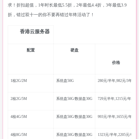
求！折扣超值，1年时长最低5
.5
折，
2年最低4
.4
折，
3年最低3.
9
折，
错过双十一的你不要再错过年终活动了
！
香港云服务器
配置
硬盘
价格
1核2G/2M
系统盘50G
280元/半年,982元/3年
2核2G/5M
系统盘50G/数据盘30G
729元半年,1215元/年
4核4G/5M
系统盘50G/数据盘30G
993元/半年,1655元/年
4核8G/5M
系统盘50G/数据盘30G
1323元/半年,2205元/年