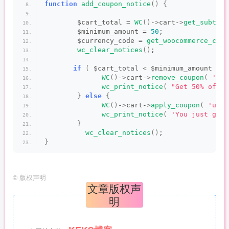
function
add_coupon_notice
()
{
        $cart_total = 
WC
()
-
>
cart-
>
get_subtota
        $minimum_amount = 
50
;
        $currency_code = 
get_woocommerce_curr
wc_clear_notices
()
;
if
(
 $cart_total 
<
 $minimum_amount 
)
{
WC
()
-
>
cart-
>
remove_coupon
(
'urm
wc_print_notice
(
"Get 50% off i
}
else
{
WC
()
-
>
cart-
>
apply_coupon
(
'urmw
wc_print_notice
(
'You just got 
}
wc_clear_notices
()
;
}
©
版权声明
文章版权声
明