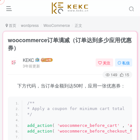
首页
wordpress
WooCommerce
正文
woocommerce订单满减（订单达到多少应用优惠
券）
KEKC
关注
私信
3年前更新
149
15
下方代码，当订单金额到达50时，应用一张优惠券：
/**
* Apply a coupon for minimum cart total
*/
add_action
(
'woocommerce_before_cart'
 , 
'add_
add_action
(
'woocommerce_before_checkout_form