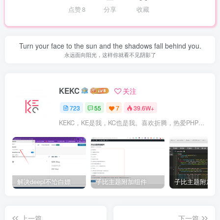
点赞
8
分享
收藏
Turn your face to the sun and the shadows fall behind you.
永远面向阳光，这样你就看不见阴影了
KEKC
关注
723
55
7
39.6W+
KEKC，KE是我，KC也是我。喜欢折腾，热爱PHP及WordPress，在学go语言，专注于技术与分享，开发过程序，维护过企业网站。
解决deepl不给白嫖
子比主题附加组件
上一篇
下一篇