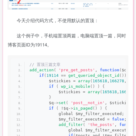
今天介绍代码方式，不使用默认的置顶：
这个例子中，手机端置顶两篇，电脑端置顶一篇，同时
博客页面ID为19114。
// 置顶三篇文章
add_action
(
'pre_get_posts'
, 
function
(
$q
){
if
(
19114
 == 
get_queried_object_id
()){
        $stickies = 
array
(
165618
,
166278
,
161
if
(
wp_is_mobile
()
)
{
            $stickies = 
array
(
165618
,
166278
}
        $q-
>
set
(
'post__not_in'
, $stickies 
if
(
 !$q-
>
is_paged
()
)
{
            global $my_filter_executed;
            $my_filter_executed = 
false
;
add_filter
(
'the_posts'
, 
functi
                global $my_filter_executed;
if
(
$posts and !$my_filter_e