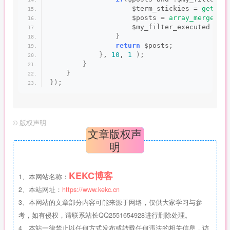
                    $term_stickies = 
get_po
                    $posts = 
array_merge
(
 $
                    $my_filter_executed = 
t
}
return
 $posts;
}
, 
10
, 
1
)
;
}
}
})
;
©
版权声明
文章版权声
明
KEKC博客
1、本网站名称：
2、本站网址：
https://www.kekc.cn
3、本网站的文章部分内容可能来源于网络，仅供大家学习与参
考，如有侵权，请联系站长QQ2551654928进行删除处理。
4、本站一律禁止以任何方式发布或转载任何违法的相关信息，访