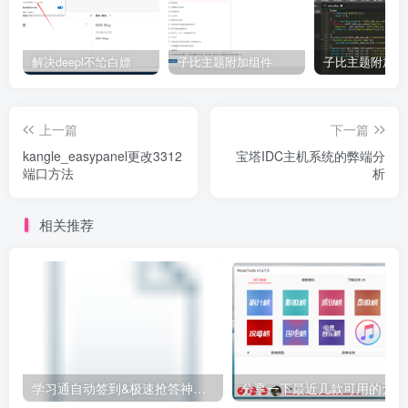
解决deepl不给白嫖
子比主题附加组件
上一篇
下一篇
kangle_easypanel更改3312
宝塔IDC主机系统的弊端分
端口方法
析
相关推荐
学习通自动签到&极速抢答神器下载
分