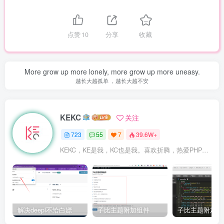
点赞
10
分享
收藏
More grow up more lonely, more grow up more uneasy.
越长大越孤单 ，越长大越不安
KEKC
关注
723
55
7
39.6W+
KEKC，KE是我，KC也是我。喜欢折腾，热爱PHP及WordPress，在学go语言，专注于技术与分享，开发过程序，维护过企业网站。
解决deepl不给白嫖
子比主题附加组件