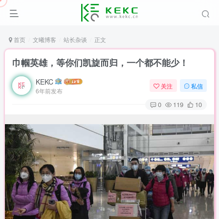
首页
文曦博客
站长杂谈
正文
巾帼英雄，等你们凯旋而归，一个都不能少！
KEKC
关注
私信
6年前发布
0
119
10