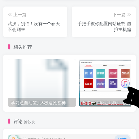
上一篇
下一篇
武汉，别怕！没有一个春天
手把手教你配置网站证书-虚
不会到来
拟主机篇
相关推荐
学习通自动签到&极速抢答神器下载
分
评论
抢沙发