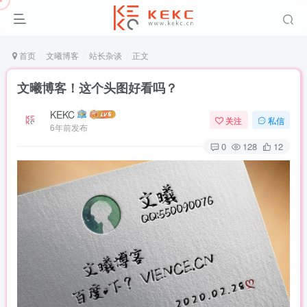
首页
文曦博客
站长杂谈
正文
文曦博客！这个头图好看吗？
KEKC
关注
私信
6年前发布
0
128
12