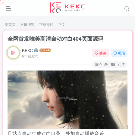
首页
文曦博客
下载专区
正文
全网首发唯美高清自动对白404页面源码
KEKC
关注
私信
6年前发布
0
158
7
且站点自动生成对白目录，外加自动播放音乐