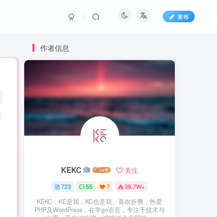
发布
作者信息
KEKC
关注
723
55
7
39.7W+
KEKC，KE是我，KC也是我。喜欢折腾，热爱
PHP及WordPress，在学go语言，专注于技术与