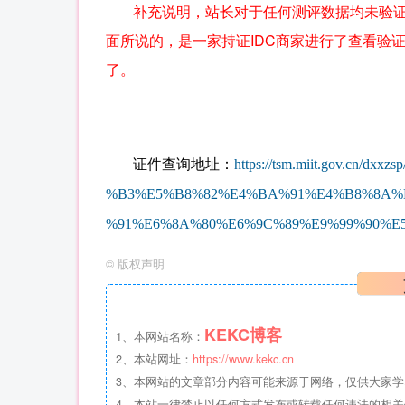
补充说明，站长对于任何测评数据均未验
面所说的，是一家持证IDC商家进行了查看验
了。
证件查询地址：
https://tsm.
miit.gov.cn/
dxxzsp
%B3%E5%B8%82
%E4%BA%91%E4
%B8%8A%
%91%E6%8A%80
%E6%9C%89%E9
%99%90%E
©
版权声明
KEKC博客
1、本网站名称：
2、本站网址：
https://www.kekc.cn
3、本网站的文章部分内容可能来源于网络，仅供大家学习与
4、本站一律禁止以任何方式发布或转载任何违法的相