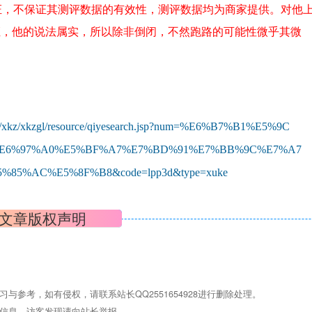
证，不保证其测评数据的有效性，测评数据均为商家提供。对他
证，他的说法属实，所以除非倒闭，不然跑路的可能性微乎其微
/xkz/x
kzgl/resourc
e/qiyesearch
.jsp?num=%E6
%B7%B1%E5%9C
E6%97
%A0%E5%BF%A7
%E7%BD%91%E7
%BB%9C%E7%A7
5%85
%AC%E5%8F%B8
&code=lp
p3d&type
=xuke
文章版权声明
参考，如有侵权，请联系站长QQ2551654928进行删除处理。
关信息，访客发现请向站长举报