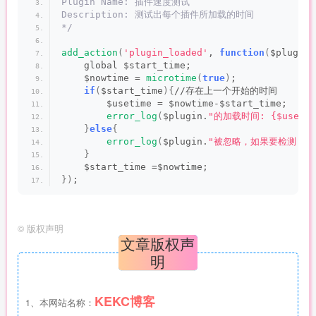
Plugin Name: 插件速度测试
Description: 测试出每个插件所加载的时间
*/
add_action
(
'plugin_loaded'
, 
function
(
$plugin
)
    global $start_time;
    $nowtime = 
microtime
(
true
)
;
if
(
$start_time
){
//存在上一个开始的时间
        $usetime = $nowtime-$start_time;
error_log
(
$plugin.
"的加载时间: {$usetim
}
else
{
error_log
(
$plugin.
"被忽略，如果要检测，请新
}
    $start_time =$nowtime;
})
;
©
版权声明
文章版权声
明
KEKC博客
1、本网站名称：