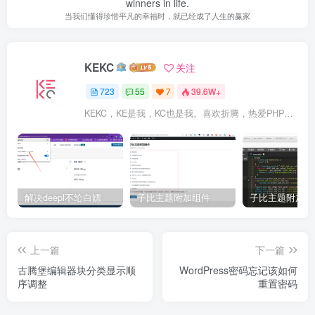
winners in life.
当我们懂得珍惜平凡的幸福时，就已经成了人生的赢家
KEKC
关注
723
55
7
39.6W+
KEKC，KE是我，KC也是我。喜欢折腾，热爱PHP及WordPress，在学go语言，专注于技术与分享，开发过程序，维护过企业网站。
解决deepl不给白嫖
子比主题附加组件
上一篇
下一篇
古腾堡编辑器块分类显示顺
WordPress密码忘记该如何
序调整
重置密码