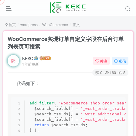
首页
wordpress
WooCommerce
正文
WooCommerce实现订单自定义字段在后台订单
列表页可搜索
KEKC
关注
私信
1年前更新
0
160
8
代码如下：
add_filter
(
'woocommerce_shop_order_search_
  $search_fields
[]
 = 
'_wcst_order_trackno'
;
  $search_fields
[]
 = 
'_wcst_additional_comp
  $search_fields
[]
 = 
'_wcst_order_trackname
return
 $search_fields;
}
)
;